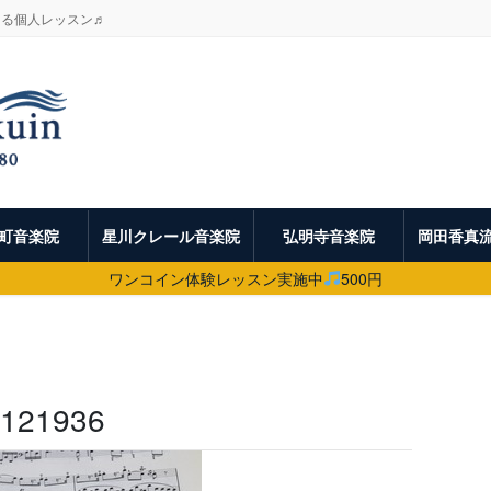
よる個人レッスン♬
町音楽院
星川クレール音楽院
弘明寺音楽院
岡田香真
ワンコイン体験レッスン実施中
500円
 4121936