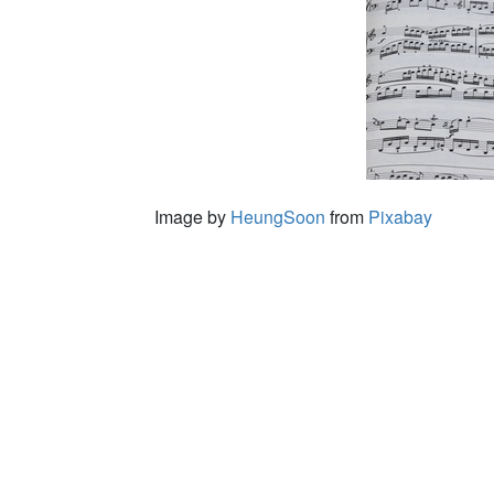
Image by
HeungSoon
from
Pixabay