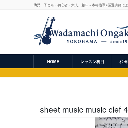
幼児・子ども・初心者・大人、趣味～本格指導♪厳選講師に
HOME
レッスン科目
和田
sheet music music clef