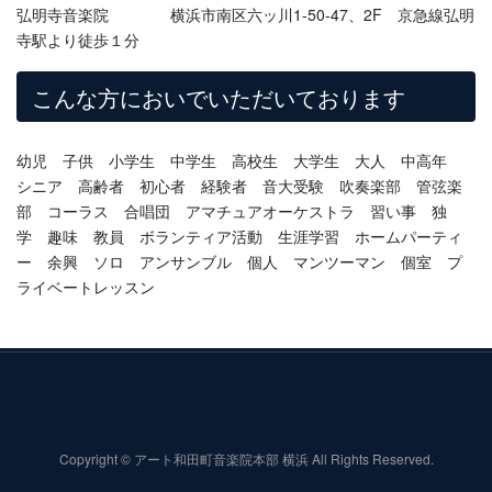
弘明寺音楽院 横浜市南区六ッ川1-50-47、2F 京急線弘明
寺駅より徒歩１分
こんな方においでいただいております
幼児 子供 小学生 中学生 高校生 大学生 大人 中高年
シニア 高齢者 初心者 経験者 音大受験 吹奏楽部 管弦楽
部 コーラス 合唱団 アマチュアオーケストラ 習い事 独
学 趣味 教員 ボランティア活動 生涯学習 ホームパーティ
ー 余興 ソロ アンサンブル 個人 マンツーマン 個室 プ
ライベートレッスン
Copyright © アート和田町音楽院本部 横浜 All Rights Reserved.