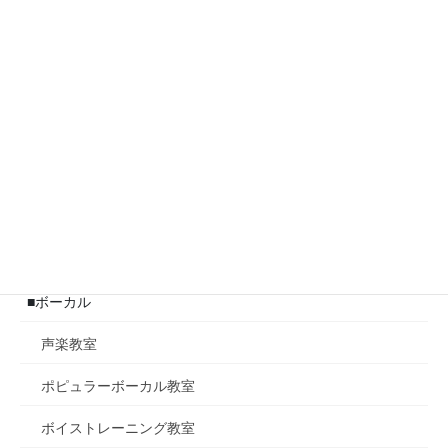
発表会
レッスン科目
■ピアノ
ピアノ教室
ポピュラーピアノ教室
ジャズピアノ教室
■ボーカル
声楽教室
ポピュラーボーカル教室
ボイストレーニング教室