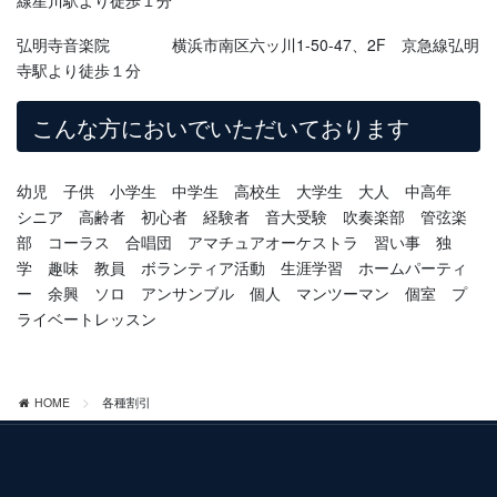
弘明寺音楽院 横浜市南区六ッ川1-50-47、2F 京急線弘明
寺駅より徒歩１分
こんな方においでいただいております
幼児 子供 小学生 中学生 高校生 大学生 大人 中高年
シニア 高齢者 初心者 経験者 音大受験 吹奏楽部 管弦楽
部 コーラス 合唱団 アマチュアオーケストラ 習い事 独
学 趣味 教員 ボランティア活動 生涯学習 ホームパーティ
ー 余興 ソロ アンサンブル 個人 マンツーマン 個室 プ
ライベートレッスン
HOME
各種割引