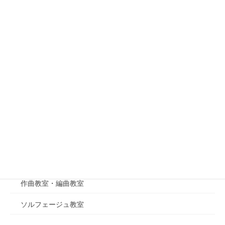
アコースティックギター教室
ギター弾き語り教室
■ポピュラー音楽
ウクレレ教室
クロマチックハーモニカ教室
ブルースハープ教室
オカリナ教室
■音楽理論
作曲教室・編曲教室
ソルフェージュ教室