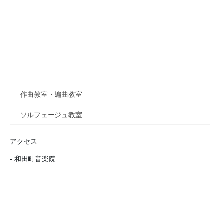
クロマチックハーモニカ教室
ブルースハープ教室
オカリナ教室
■音楽理論
作曲教室・編曲教室
ソルフェージュ教室
アクセス
- 和田町音楽院