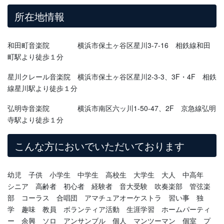
所在地情報
和田町音楽院 横浜市保土ヶ谷区星川3-7-16 相鉄線和田
町駅より徒歩１分
星川クレール音楽院 横浜市保土ヶ谷区星川2-3-3、3F・4F 相鉄
線星川駅より徒歩１分
弘明寺音楽院 横浜市南区六ッ川1-50-47、2F 京急線弘明
寺駅より徒歩１分
こんな方においでいただいております
幼児 子供 小学生 中学生 高校生 大学生 大人 中高年
シニア 高齢者 初心者 経験者 音大受験 吹奏楽部 管弦楽
部 コーラス 合唱団 アマチュアオーケストラ 習い事 独
学 趣味 教員 ボランティア活動 生涯学習 ホームパーティ
ー 余興 ソロ アンサンブル 個人 マンツーマン 個室 プ