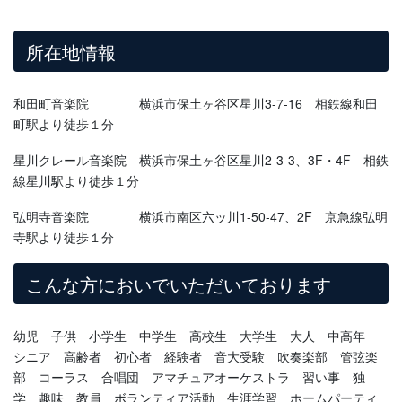
所在地情報
和田町音楽院 横浜市保土ヶ谷区星川3-7-16 相鉄線和田
町駅より徒歩１分
星川クレール音楽院 横浜市保土ヶ谷区星川2-3-3、3F・4F 相鉄
線星川駅より徒歩１分
弘明寺音楽院 横浜市南区六ッ川1-50-47、2F 京急線弘明
寺駅より徒歩１分
こんな方においでいただいております
幼児 子供 小学生 中学生 高校生 大学生 大人 中高年
シニア 高齢者 初心者 経験者 音大受験 吹奏楽部 管弦楽
部 コーラス 合唱団 アマチュアオーケストラ 習い事 独
学 趣味 教員 ボランティア活動 生涯学習 ホームパーティ