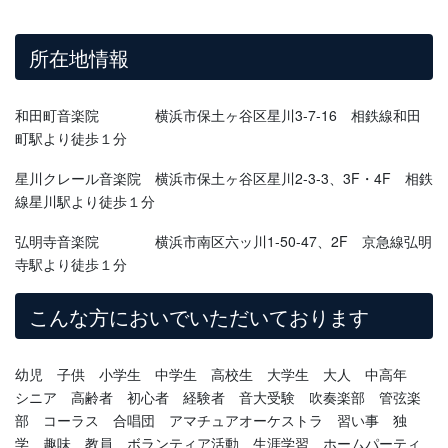
所在地情報
和田町音楽院 横浜市保土ヶ谷区星川3-7-16 相鉄線和田
町駅より徒歩１分
星川クレール音楽院 横浜市保土ヶ谷区星川2-3-3、3F・4F 相鉄
線星川駅より徒歩１分
弘明寺音楽院 横浜市南区六ッ川1-50-47、2F 京急線弘明
寺駅より徒歩１分
こんな方においでいただいております
幼児 子供 小学生 中学生 高校生 大学生 大人 中高年
シニア 高齢者 初心者 経験者 音大受験 吹奏楽部 管弦楽
部 コーラス 合唱団 アマチュアオーケストラ 習い事 独
学 趣味 教員 ボランティア活動 生涯学習 ホームパーティ