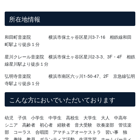
所在地情報
和田町音楽院 横浜市保土ヶ谷区星川3-7-16 相鉄線和田
町駅より徒歩１分
星川クレール音楽院 横浜市保土ヶ谷区星川2-3-3、3F・4F 相鉄
線星川駅より徒歩１分
弘明寺音楽院 横浜市南区六ッ川1-50-47、2F 京急線弘明
寺駅より徒歩１分
こんな方においでいただいております
幼児 子供 小学生 中学生 高校生 大学生 大人 中高年
シニア 高齢者 初心者 経験者 音大受験 吹奏楽部 管弦楽
部 コーラス 合唱団 アマチュアオーケストラ 習い事 独
学 趣味 教員 ボランティア活動 生涯学習 ホームパーティ