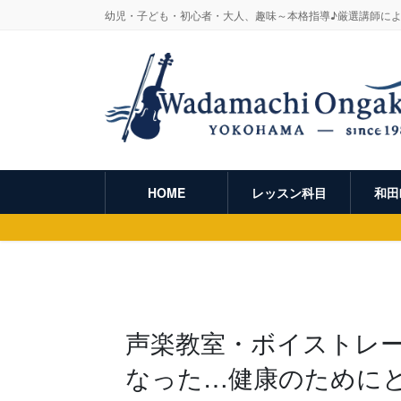
幼児・子ども・初心者・大人、趣味～本格指導♪厳選講師に
HOME
レッスン科目
和田
声楽教室・ボイストレ
なった…健康のために