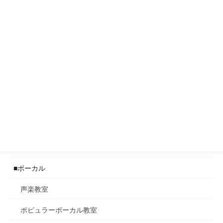
発表会
レッスン科目
■ピアノ
ピアノ教室
ポピュラーピアノ教室
ジャズピアノ教室
■ボーカル
声楽教室
ポピュラーボーカル教室