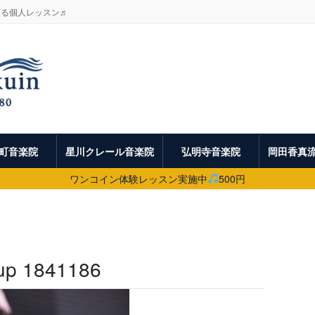
よる個人レッスン♬
町音楽院
星川クレール音楽院
弘明寺音楽院
岡田香真
ワンコイン体験レッスン実施中
500円
 up 1841186