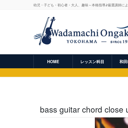
幼児・子ども・初心者・大人、趣味～本格指導♪厳選講師に
HOME
レッスン科目
和田
bass guitar chord close