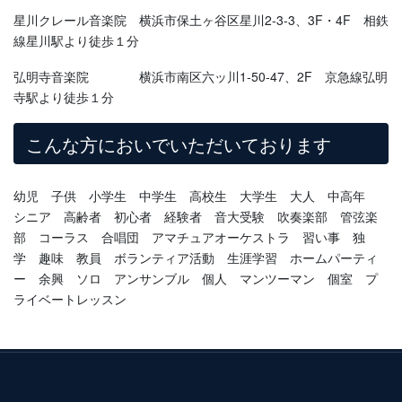
星川クレール音楽院 横浜市保土ヶ谷区星川2-3-3、3F・4F 相鉄
線星川駅より徒歩１分
弘明寺音楽院 横浜市南区六ッ川1-50-47、2F 京急線弘明
寺駅より徒歩１分
こんな方においでいただいております
幼児 子供 小学生 中学生 高校生 大学生 大人 中高年
シニア 高齢者 初心者 経験者 音大受験 吹奏楽部 管弦楽
部 コーラス 合唱団 アマチュアオーケストラ 習い事 独
学 趣味 教員 ボランティア活動 生涯学習 ホームパーティ
ー 余興 ソロ アンサンブル 個人 マンツーマン 個室 プ
ライベートレッスン