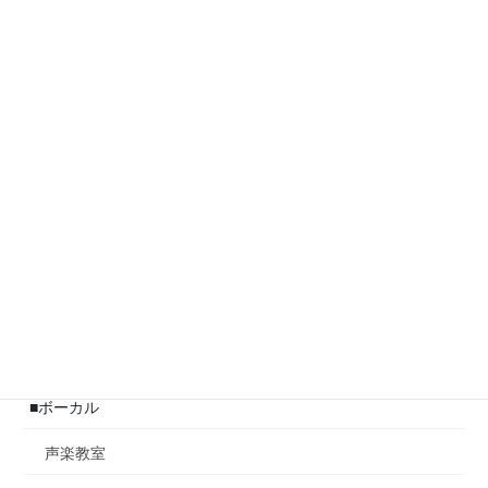
楽器レンタル
発表会
レッスン科目
■ピアノ
ピアノ教室
ポピュラーピアノ教室
ジャズピアノ教室
■ボーカル
声楽教室