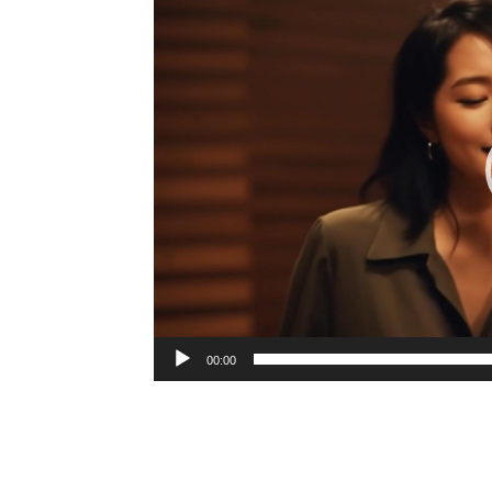
プ
レ
ー
ヤ
ー
00:00