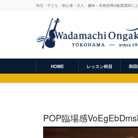
幼児・子ども・初心者・大人、趣味～本格指導♪厳選講師に
HOME
レッスン科目
和田
POP臨場感VoEgEbDmsH
動
画