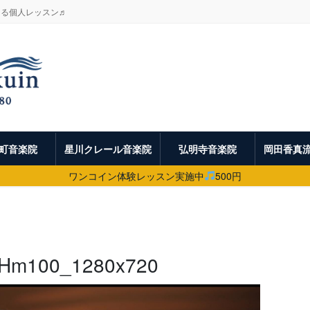
よる個人レッスン♬
町音楽院
星川クレール音楽院
弘明寺音楽院
岡田香真
ワンコイン体験レッスン実施中
500円
m100_1280x720